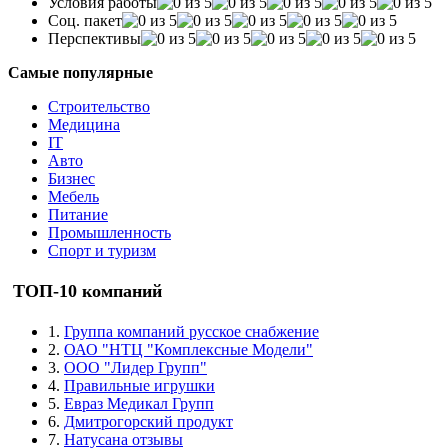
Условия работы
Соц. пакет
Перспективы
Самые популярные
Строительство
Медицина
IT
Авто
Бизнес
Мебель
Питание
Промышленность
Спорт и туризм
ТОП-10 компаний
1.
Группа компаний русское снабжение
2.
ОАО "НТЦ "Комплексные Модели"
3.
ООО "Лидер Групп"
4.
Правильные игрушки
5.
Евраз Медикал Групп
6.
Дмитрогорский продукт
7.
Натусана отзывы