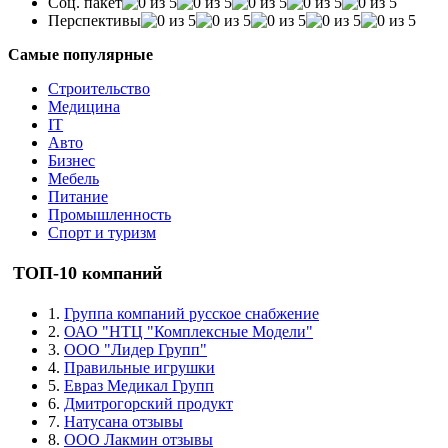
Соц. пакет
Перспективы
Самые популярные
Строительство
Медицина
IT
Авто
Бизнес
Мебель
Питание
Промышленность
Спорт и туризм
ТОП-10 компаний
1.
Группа компаний русское снабжение
2.
ОАО "НТЦ "Комплексные Модели"
3.
ООО "Лидер Групп"
4.
Правильные игрушки
5.
Евраз Медикал Групп
6.
Дмитрогорский продукт
7.
Натусана отзывы
8.
ООО Лакмин отзывы