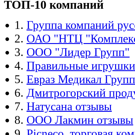
ТОП-10 компаний
1.
Группа компаний рус
2.
ОАО "НТЦ "Комплек
3.
ООО "Лидер Групп"
4.
Правильные игрушк
5.
Евраз Медикал Груп
6.
Дмитрогорский прод
7.
Натусана отзывы
8.
ООО Лакмин отзывы
9.
Picneco, торговая ко