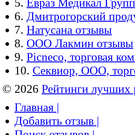
5.
Евраз Медикал Груп
6.
Дмитрогорский прод
7.
Натусана отзывы
8.
ООО Лакмин отзывы
9.
Picneco, торговая ко
10.
Секвиор, ООО, тор
© 2026
Рейтинги лучших 
Главная |
Добавить отзыв |
Поиск отзывов |