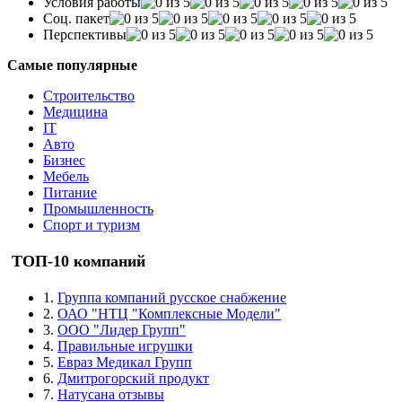
Условия работы
Соц. пакет
Перспективы
Самые популярные
Строительство
Медицина
IT
Авто
Бизнес
Мебель
Питание
Промышленность
Спорт и туризм
ТОП-10 компаний
1.
Группа компаний русское снабжение
2.
ОАО "НТЦ "Комплексные Модели"
3.
ООО "Лидер Групп"
4.
Правильные игрушки
5.
Евраз Медикал Групп
6.
Дмитрогорский продукт
7.
Натусана отзывы