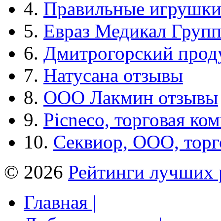
4.
Правильные игрушк
5.
Евраз Медикал Груп
6.
Дмитрогорский прод
7.
Натусана отзывы
8.
ООО Лакмин отзывы
9.
Picneco, торговая ко
10.
Секвиор, ООО, тор
© 2026
Рейтинги лучших 
Главная |