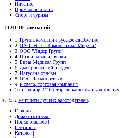
Питание
Промышленность
Спорт и туризм
ТОП-10 компаний
1.
Группа компаний русское снабжение
2.
ОАО "НТЦ "Комплексные Модели"
3.
ООО "Лидер Групп"
4.
Правильные игрушки
5.
Евраз Медикал Групп
6.
Дмитрогорский продукт
7.
Натусана отзывы
8.
ООО Лакмин отзывы
9.
Picneco, торговая компания
10.
Секвиор, ООО, торгово-монтажная компания
© 2026
Рейтинги лучших работодателей
.
Главная |
Добавить отзыв |
Поиск отзывов |
Рейтинги |
Каталог |