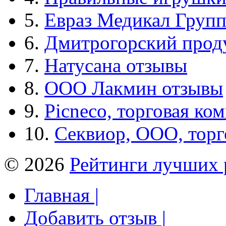
5.
Евраз Медикал Груп
6.
Дмитрогорский прод
7.
Натусана отзывы
8.
ООО Лакмин отзывы
9.
Picneco, торговая ко
10.
Секвиор, ООО, тор
© 2026
Рейтинги лучших 
Главная |
Добавить отзыв |