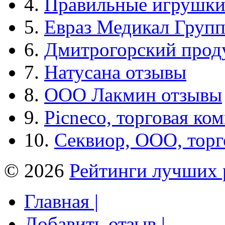
4.
Правильные игрушк
5.
Евраз Медикал Груп
6.
Дмитрогорский прод
7.
Натусана отзывы
8.
ООО Лакмин отзывы
9.
Picneco, торговая ко
10.
Секвиор, ООО, тор
© 2026
Рейтинги лучших 
Главная |
Добавить отзыв |