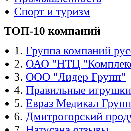
Спорт и туризм
ТОП-10 компаний
1.
Группа компаний рус
2.
ОАО "НТЦ "Комплек
3.
ООО "Лидер Групп"
4.
Правильные игрушк
5.
Евраз Медикал Груп
6.
Дмитрогорский прод
7.
Натусана отзывы