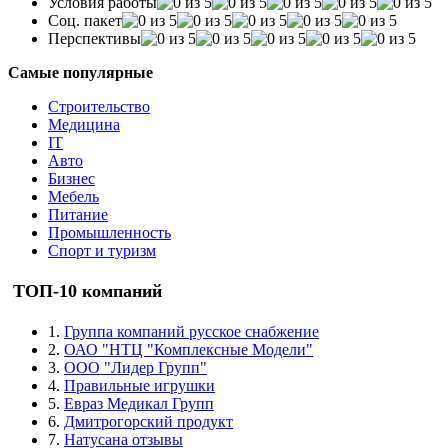
Условия работы
Соц. пакет
Перспективы
Самые популярные
Строительство
Медицина
IT
Авто
Бизнес
Мебель
Питание
Промышленность
Спорт и туризм
ТОП-10 компаний
1.
Группа компаний русское снабжение
2.
ОАО "НТЦ "Комплексные Модели"
3.
ООО "Лидер Групп"
4.
Правильные игрушки
5.
Евраз Медикал Групп
6.
Дмитрогорский продукт
7.
Натусана отзывы