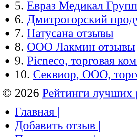
5.
Евраз Медикал Груп
6.
Дмитрогорский прод
7.
Натусана отзывы
8.
ООО Лакмин отзывы
9.
Picneco, торговая ко
10.
Секвиор, ООО, тор
© 2026
Рейтинги лучших 
Главная |
Добавить отзыв |