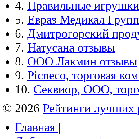
4.
Правильные игрушк
5.
Евраз Медикал Груп
6.
Дмитрогорский прод
7.
Натусана отзывы
8.
ООО Лакмин отзывы
9.
Picneco, торговая ко
10.
Секвиор, ООО, тор
© 2026
Рейтинги лучших 
Главная |