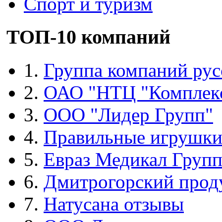
Спорт и туризм
ТОП-10 компаний
1.
Группа компаний рус
2.
ОАО "НТЦ "Комплек
3.
ООО "Лидер Групп"
4.
Правильные игрушк
5.
Евраз Медикал Груп
6.
Дмитрогорский прод
7.
Натусана отзывы