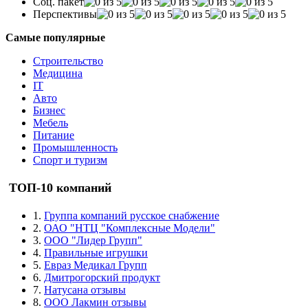
Соц. пакет
Перспективы
Самые популярные
Строительство
Медицина
IT
Авто
Бизнес
Мебель
Питание
Промышленность
Спорт и туризм
ТОП-10 компаний
1.
Группа компаний русское снабжение
2.
ОАО "НТЦ "Комплексные Модели"
3.
ООО "Лидер Групп"
4.
Правильные игрушки
5.
Евраз Медикал Групп
6.
Дмитрогорский продукт
7.
Натусана отзывы
8.
ООО Лакмин отзывы