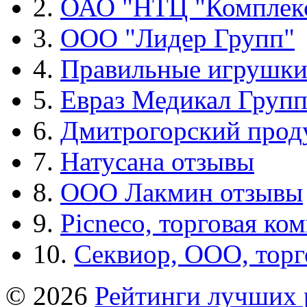
2.
ОАО "НТЦ "Комплек
3.
ООО "Лидер Групп"
4.
Правильные игрушк
5.
Евраз Медикал Груп
6.
Дмитрогорский прод
7.
Натусана отзывы
8.
ООО Лакмин отзывы
9.
Picneco, торговая ко
10.
Секвиор, ООО, тор
© 2026
Рейтинги лучших 