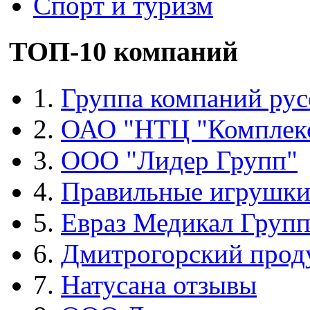
Спорт и туризм
ТОП-10 компаний
1.
Группа компаний рус
2.
ОАО "НТЦ "Комплек
3.
ООО "Лидер Групп"
4.
Правильные игрушк
5.
Евраз Медикал Груп
6.
Дмитрогорский прод
7.
Натусана отзывы