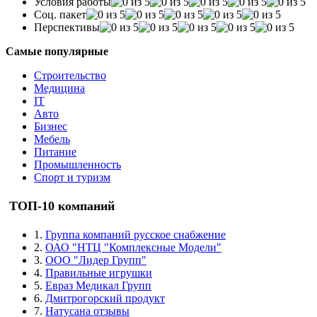
Условия работы
Соц. пакет
Перспективы
Самые популярные
Строительство
Медицина
IT
Авто
Бизнес
Мебель
Питание
Промышленность
Спорт и туризм
ТОП-10 компаний
1.
Группа компаний русское снабжение
2.
ОАО "НТЦ "Комплексные Модели"
3.
ООО "Лидер Групп"
4.
Правильные игрушки
5.
Евраз Медикал Групп
6.
Дмитрогорский продукт
7.
Натусана отзывы