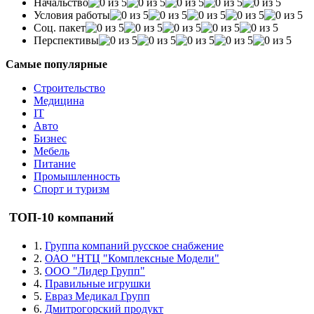
Начальство
Условия работы
Соц. пакет
Перспективы
Самые популярные
Строительство
Медицина
IT
Авто
Бизнес
Мебель
Питание
Промышленность
Спорт и туризм
ТОП-10 компаний
1.
Группа компаний русское снабжение
2.
ОАО "НТЦ "Комплексные Модели"
3.
ООО "Лидер Групп"
4.
Правильные игрушки
5.
Евраз Медикал Групп
6.
Дмитрогорский продукт