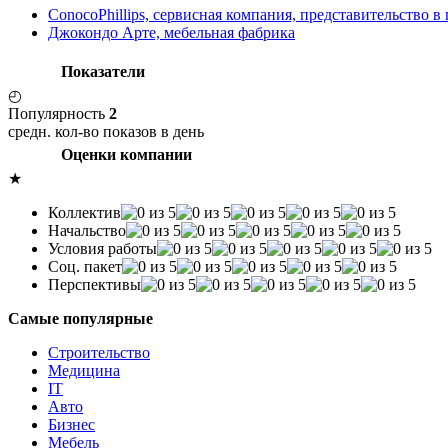
ConocoPhillips, сервисная компания, представительство в 
Джокондо Арте, мебельная фабрика
Показатели
◴
Популярность
2
средн. кол-во показов в день
Оценки компании
★
Коллектив
Начальство
Условия работы
Соц. пакет
Перспективы
Самые популярные
Строительство
Медицина
IT
Авто
Бизнес
Мебель