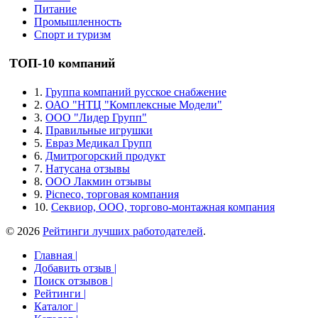
Питание
Промышленность
Спорт и туризм
ТОП-10 компаний
1.
Группа компаний русское снабжение
2.
ОАО "НТЦ "Комплексные Модели"
3.
ООО "Лидер Групп"
4.
Правильные игрушки
5.
Евраз Медикал Групп
6.
Дмитрогорский продукт
7.
Натусана отзывы
8.
ООО Лакмин отзывы
9.
Picneco, торговая компания
10.
Секвиор, ООО, торгово-монтажная компания
© 2026
Рейтинги лучших работодателей
.
Главная |
Добавить отзыв |
Поиск отзывов |
Рейтинги |
Каталог |