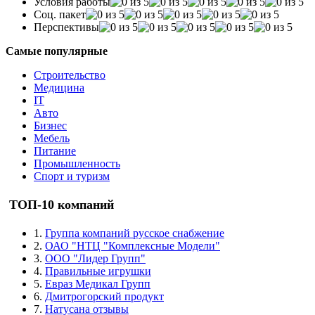
Условия работы
Соц. пакет
Перспективы
Самые популярные
Строительство
Медицина
IT
Авто
Бизнес
Мебель
Питание
Промышленность
Спорт и туризм
ТОП-10 компаний
1.
Группа компаний русское снабжение
2.
ОАО "НТЦ "Комплексные Модели"
3.
ООО "Лидер Групп"
4.
Правильные игрушки
5.
Евраз Медикал Групп
6.
Дмитрогорский продукт
7.
Натусана отзывы