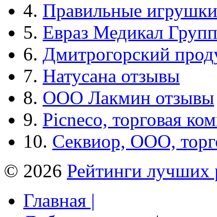
4.
Правильные игрушк
5.
Евраз Медикал Груп
6.
Дмитрогорский прод
7.
Натусана отзывы
8.
ООО Лакмин отзывы
9.
Picneco, торговая ко
10.
Секвиор, ООО, тор
© 2026
Рейтинги лучших 
Главная |