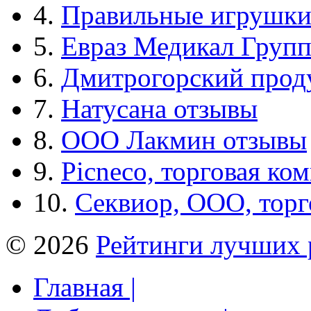
4.
Правильные игрушк
5.
Евраз Медикал Груп
6.
Дмитрогорский прод
7.
Натусана отзывы
8.
ООО Лакмин отзывы
9.
Picneco, торговая ко
10.
Секвиор, ООО, тор
© 2026
Рейтинги лучших 
Главная |