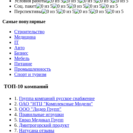
Условия работы
Соц. пакет
Перспективы
Самые популярные
Строительство
Медицина
IT
Авто
Бизнес
Мебель
Питание
Промышленность
Спорт и туризм
ТОП-10 компаний
1.
Группа компаний русское снабжение
2.
ОАО "НТЦ "Комплексные Модели"
3.
ООО "Лидер Групп"
4.
Правильные игрушки
5.
Евраз Медикал Групп
6.
Дмитрогорский продукт
7.
Натусана отзывы