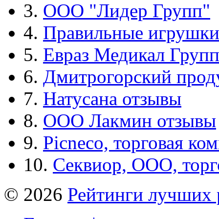
3.
ООО "Лидер Групп"
4.
Правильные игрушк
5.
Евраз Медикал Груп
6.
Дмитрогорский прод
7.
Натусана отзывы
8.
ООО Лакмин отзывы
9.
Picneco, торговая ко
10.
Секвиор, ООО, тор
© 2026
Рейтинги лучших 