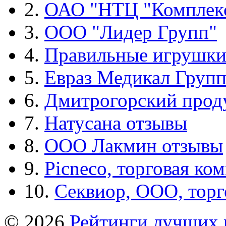
2.
ОАО "НТЦ "Комплек
3.
ООО "Лидер Групп"
4.
Правильные игрушк
5.
Евраз Медикал Груп
6.
Дмитрогорский прод
7.
Натусана отзывы
8.
ООО Лакмин отзывы
9.
Picneco, торговая ко
10.
Секвиор, ООО, тор
© 2026
Рейтинги лучших 