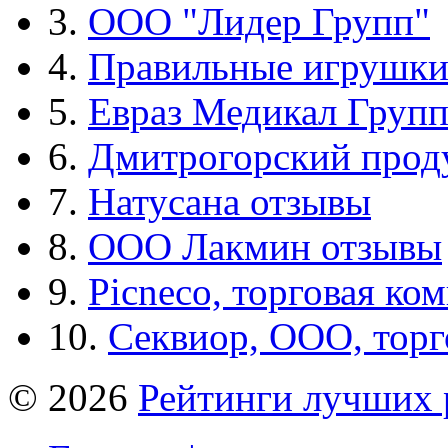
3.
ООО "Лидер Групп"
4.
Правильные игрушк
5.
Евраз Медикал Груп
6.
Дмитрогорский прод
7.
Натусана отзывы
8.
ООО Лакмин отзывы
9.
Picneco, торговая ко
10.
Секвиор, ООО, тор
© 2026
Рейтинги лучших 