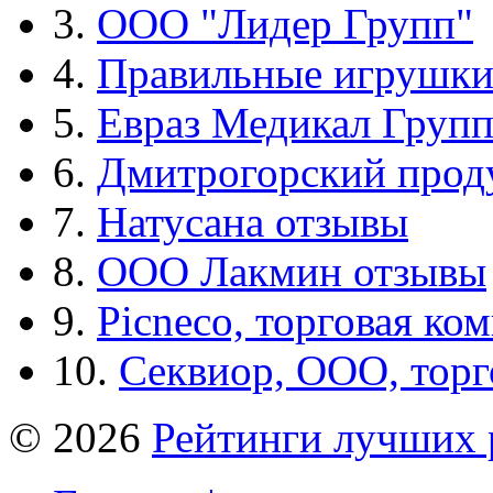
3.
ООО "Лидер Групп"
4.
Правильные игрушк
5.
Евраз Медикал Груп
6.
Дмитрогорский прод
7.
Натусана отзывы
8.
ООО Лакмин отзывы
9.
Picneco, торговая ко
10.
Секвиор, ООО, тор
© 2026
Рейтинги лучших 