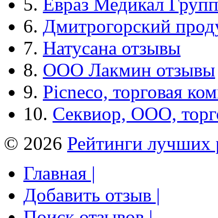
5.
Евраз Медикал Груп
6.
Дмитрогорский прод
7.
Натусана отзывы
8.
ООО Лакмин отзывы
9.
Picneco, торговая ко
10.
Секвиор, ООО, тор
© 2026
Рейтинги лучших 
Главная |
Добавить отзыв |
Поиск отзывов |