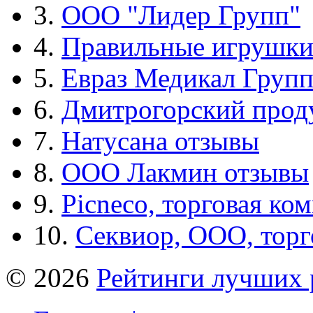
3.
ООО "Лидер Групп"
4.
Правильные игрушк
5.
Евраз Медикал Груп
6.
Дмитрогорский прод
7.
Натусана отзывы
8.
ООО Лакмин отзывы
9.
Picneco, торговая ко
10.
Секвиор, ООО, тор
© 2026
Рейтинги лучших 