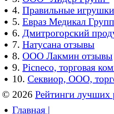
4.
Правильные игрушк
5.
Евраз Медикал Груп
6.
Дмитрогорский прод
7.
Натусана отзывы
8.
ООО Лакмин отзывы
9.
Picneco, торговая ко
10.
Секвиор, ООО, тор
© 2026
Рейтинги лучших 
Главная |