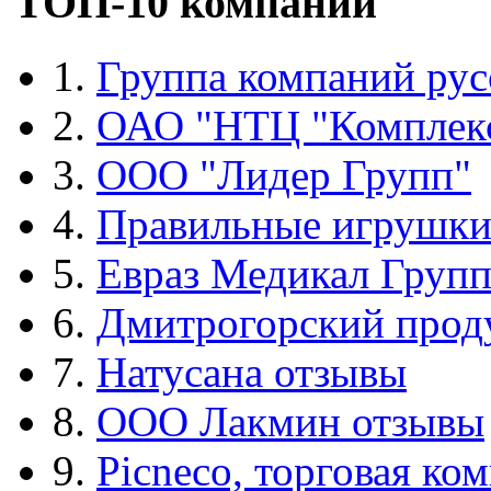
ТОП-10 компаний
1.
Группа компаний рус
2.
ОАО "НТЦ "Комплек
3.
ООО "Лидер Групп"
4.
Правильные игрушк
5.
Евраз Медикал Груп
6.
Дмитрогорский прод
7.
Натусана отзывы
8.
ООО Лакмин отзывы
9.
Picneco, торговая ко