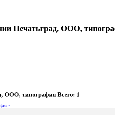
нии Печатьград, ООО, типогр
д, ООО, типография
Всего: 1
афия »