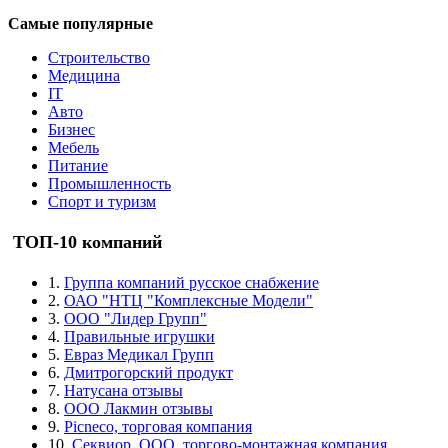
Самые популярные
Строительство
Медицина
IT
Авто
Бизнес
Мебель
Питание
Промышленность
Спорт и туризм
ТОП-10 компаний
1.
Группа компаний русское снабжение
2.
ОАО "НТЦ "Комплексные Модели"
3.
ООО "Лидер Групп"
4.
Правильные игрушки
5.
Евраз Медикал Групп
6.
Дмитрогорский продукт
7.
Натусана отзывы
8.
ООО Лакмин отзывы
9.
Picneco, торговая компания
10.
Секвиор, ООО, торгово-монтажная компания