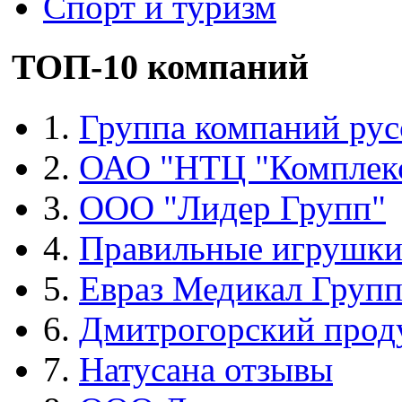
Спорт и туризм
ТОП-10 компаний
1.
Группа компаний рус
2.
ОАО "НТЦ "Комплек
3.
ООО "Лидер Групп"
4.
Правильные игрушк
5.
Евраз Медикал Груп
6.
Дмитрогорский прод
7.
Натусана отзывы