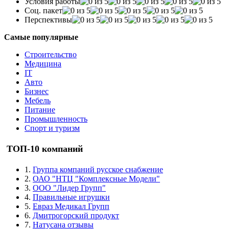
Условия работы
Соц. пакет
Перспективы
Самые популярные
Строительство
Медицина
IT
Авто
Бизнес
Мебель
Питание
Промышленность
Спорт и туризм
ТОП-10 компаний
1.
Группа компаний русское снабжение
2.
ОАО "НТЦ "Комплексные Модели"
3.
ООО "Лидер Групп"
4.
Правильные игрушки
5.
Евраз Медикал Групп
6.
Дмитрогорский продукт
7.
Натусана отзывы