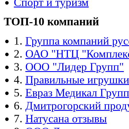
Спорт и туризм
ТОП-10 компаний
1.
Группа компаний рус
2.
ОАО "НТЦ "Комплек
3.
ООО "Лидер Групп"
4.
Правильные игрушк
5.
Евраз Медикал Груп
6.
Дмитрогорский прод
7.
Натусана отзывы