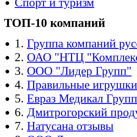
Спорт и туризм
ТОП-10 компаний
1.
Группа компаний рус
2.
ОАО "НТЦ "Комплек
3.
ООО "Лидер Групп"
4.
Правильные игрушк
5.
Евраз Медикал Груп
6.
Дмитрогорский прод
7.
Натусана отзывы