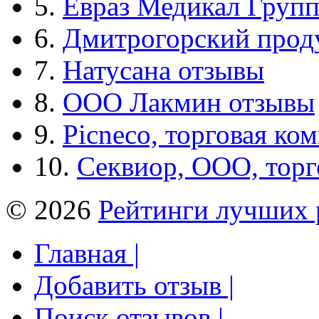
5.
Евраз Медикал Груп
6.
Дмитрогорский прод
7.
Натусана отзывы
8.
ООО Лакмин отзывы
9.
Picneco, торговая ко
10.
Секвиор, ООО, тор
© 2026
Рейтинги лучших 
Главная |
Добавить отзыв |
Поиск отзывов |