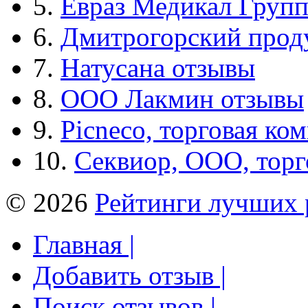
5.
Евраз Медикал Груп
6.
Дмитрогорский прод
7.
Натусана отзывы
8.
ООО Лакмин отзывы
9.
Picneco, торговая ко
10.
Секвиор, ООО, тор
© 2026
Рейтинги лучших 
Главная |
Добавить отзыв |
Поиск отзывов |