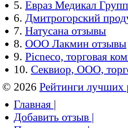
5.
Евраз Медикал Груп
6.
Дмитрогорский прод
7.
Натусана отзывы
8.
ООО Лакмин отзывы
9.
Picneco, торговая ко
10.
Секвиор, ООО, тор
© 2026
Рейтинги лучших 
Главная |
Добавить отзыв |