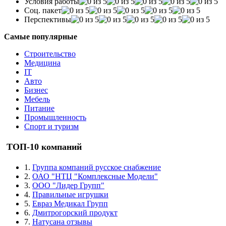
Условия работы
Соц. пакет
Перспективы
Самые популярные
Строительство
Медицина
IT
Авто
Бизнес
Мебель
Питание
Промышленность
Спорт и туризм
ТОП-10 компаний
1.
Группа компаний русское снабжение
2.
ОАО "НТЦ "Комплексные Модели"
3.
ООО "Лидер Групп"
4.
Правильные игрушки
5.
Евраз Медикал Групп
6.
Дмитрогорский продукт
7.
Натусана отзывы