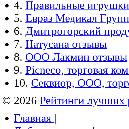
4.
Правильные игрушк
5.
Евраз Медикал Груп
6.
Дмитрогорский прод
7.
Натусана отзывы
8.
ООО Лакмин отзывы
9.
Picneco, торговая ко
10.
Секвиор, ООО, тор
© 2026
Рейтинги лучших 
Главная |