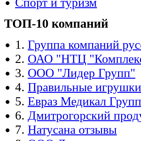
Спорт и туризм
ТОП-10 компаний
1.
Группа компаний рус
2.
ОАО "НТЦ "Комплек
3.
ООО "Лидер Групп"
4.
Правильные игрушк
5.
Евраз Медикал Груп
6.
Дмитрогорский прод
7.
Натусана отзывы