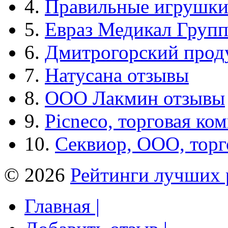
4.
Правильные игрушк
5.
Евраз Медикал Груп
6.
Дмитрогорский прод
7.
Натусана отзывы
8.
ООО Лакмин отзывы
9.
Picneco, торговая ко
10.
Секвиор, ООО, тор
© 2026
Рейтинги лучших 
Главная |