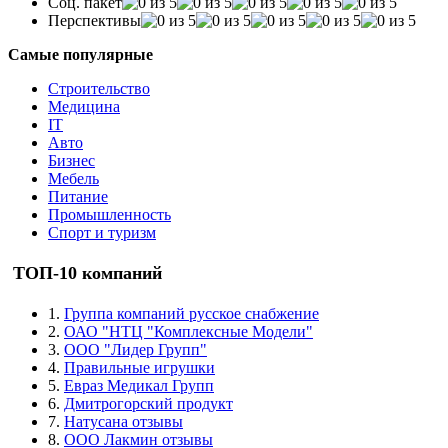
Соц. пакет
Перспективы
Самые популярные
Строительство
Медицина
IT
Авто
Бизнес
Мебель
Питание
Промышленность
Спорт и туризм
ТОП-10 компаний
1.
Группа компаний русское снабжение
2.
ОАО "НТЦ "Комплексные Модели"
3.
ООО "Лидер Групп"
4.
Правильные игрушки
5.
Евраз Медикал Групп
6.
Дмитрогорский продукт
7.
Натусана отзывы
8.
ООО Лакмин отзывы