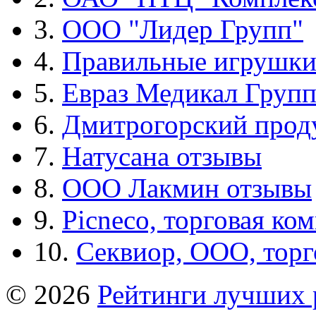
3.
ООО "Лидер Групп"
4.
Правильные игрушк
5.
Евраз Медикал Груп
6.
Дмитрогорский прод
7.
Натусана отзывы
8.
ООО Лакмин отзывы
9.
Picneco, торговая ко
10.
Секвиор, ООО, тор
© 2026
Рейтинги лучших 