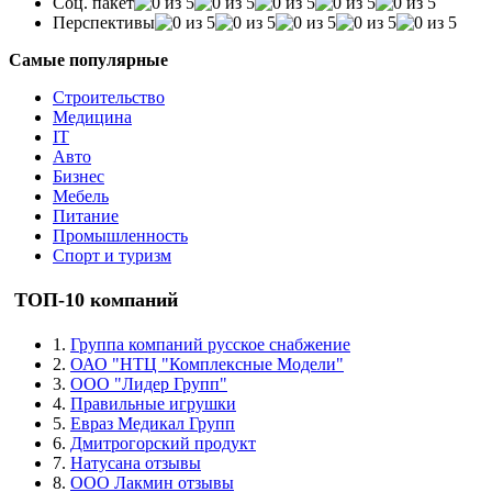
Соц. пакет
Перспективы
Самые популярные
Строительство
Медицина
IT
Авто
Бизнес
Мебель
Питание
Промышленность
Спорт и туризм
ТОП-10 компаний
1.
Группа компаний русское снабжение
2.
ОАО "НТЦ "Комплексные Модели"
3.
ООО "Лидер Групп"
4.
Правильные игрушки
5.
Евраз Медикал Групп
6.
Дмитрогорский продукт
7.
Натусана отзывы
8.
ООО Лакмин отзывы