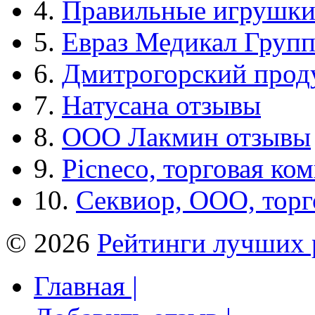
4.
Правильные игрушк
5.
Евраз Медикал Груп
6.
Дмитрогорский прод
7.
Натусана отзывы
8.
ООО Лакмин отзывы
9.
Picneco, торговая ко
10.
Секвиор, ООО, тор
© 2026
Рейтинги лучших 
Главная |