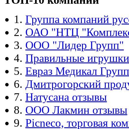
1.
Группа компаний рус
2.
ОАО "НТЦ "Комплек
3.
ООО "Лидер Групп"
4.
Правильные игрушк
5.
Евраз Медикал Груп
6.
Дмитрогорский прод
7.
Натусана отзывы
8.
ООО Лакмин отзывы
9.
Picneco, торговая ко