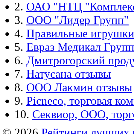
2.
ОАО "НТЦ "Комплек
3.
ООО "Лидер Групп"
4.
Правильные игрушк
5.
Евраз Медикал Груп
6.
Дмитрогорский прод
7.
Натусана отзывы
8.
ООО Лакмин отзывы
9.
Picneco, торговая ко
10.
Секвиор, ООО, тор
© 2026
Рейтинги лучших 